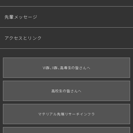
先輩メッセージ
アクセスとリンク
VI群、II群、高専生の皆さんへ
高校生の皆さんへ
マテリアル先端リサーチインフラ